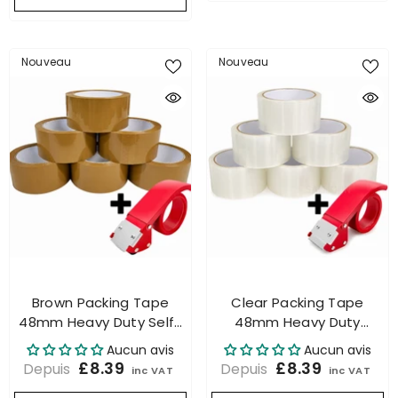
Nouveau
Nouveau
Brown Packing Tape
Clear Packing Tape
48mm Heavy Duty Self-
48mm Heavy Duty
Adhesive Strong + Tape
Strong Self-Adhesive
Aucun avis
Aucun avis
Gun
Parcel Packaging Tape +
£8.39
£8.39
Depuis
Depuis
inc VAT
inc VAT
Tape Gun