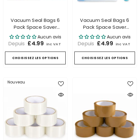
Vacuum Seal Bags 6
Vacuum Seal Bags 6
Pack Space Saver
Pack Space Saver
Storage Reusable
Storage Reusable
Aucun avis
Aucun avis
Airtight Clothes Bedding
Airtight Clothes Bedding
£4.99
£4.99
Depuis
Depuis
inc VAT
inc VAT
UK
CHOISISSEZ LES OPTIONS
CHOISISSEZ LES OPTIONS
Nouveau