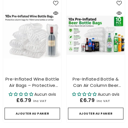
Pre-Inflated Wine Bottle
Pre-Inflated Bottle &
Air Bags – Protective
Can Air Column Beer
Packaging For 750ml
Bags – Protective
Aucun avis
Aucun avis
Bottles
Packaging For Beer &
£6.79
£6.79
inc VAT
inc VAT
Soft Drinks Bottles.
AJOUTER AU PANIER
AJOUTER AU PANIER