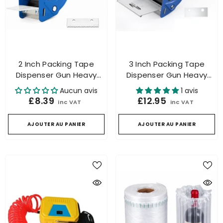
2 Inch Packing Tape
3 Inch Packing Tape
Dispenser Gun Heavy
Dispenser Gun Heavy
Duty Fits 48mm & 50mm
Duty Fits 2 & 3 Inch
Aucun avis
1 avis
Parcel Tape Blue
Parcel Tape Blue
£8.39
£12.95
inc VAT
inc VAT
AJOUTER AU PANIER
AJOUTER AU PANIER