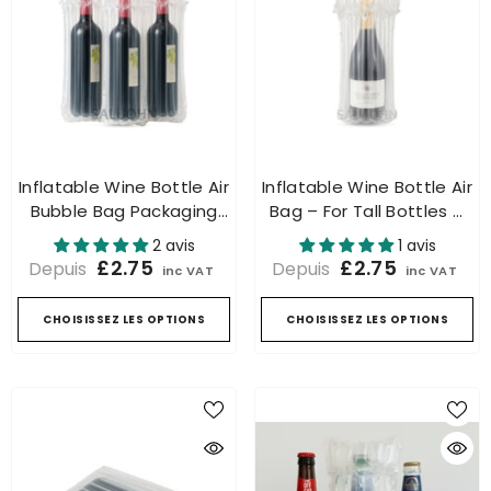
Inflatable Wine Bottle Air
Inflatable Wine Bottle Air
Bubble Bag Packaging
Bag – For Tall Bottles &
Protective Cushion
Champagne Protective
2 avis
1 avis
Bubble Bags
Cushion
£2.75
£2.75
Depuis
Depuis
inc VAT
inc VAT
CHOISISSEZ LES OPTIONS
CHOISISSEZ LES OPTIONS