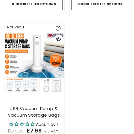
CHOISISSEZ LES OPTIONS
CHOISISSEZ LES OPTIONS
Nouveau
USB Vacuum Pump &
Vacuum Storage Bags
USB-C Rechargeable
Aucun avis
Space Saver Bags
£7.98
Depuis
inc VAT