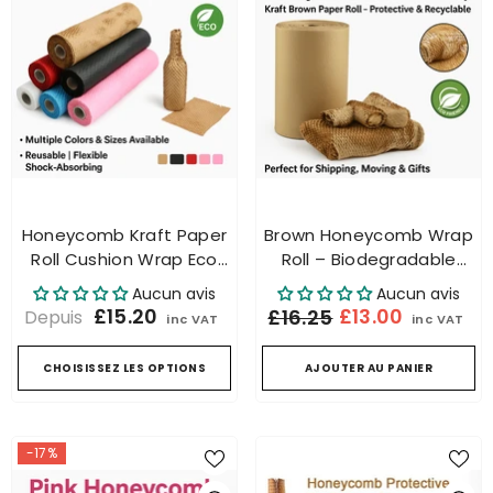
Honeycomb Kraft Paper
Brown Honeycomb Wrap
Roll Cushion Wrap Eco
Roll – Biodegradable
Packing Recyclable Gift
Kraft Void Fill Packaging
Aucun avis
Aucun avis
Wrap
Paper Eco
£15.20
£13.00
£16.25
Depuis
inc VAT
inc VAT
CHOISISSEZ LES OPTIONS
AJOUTER AU PANIER
-17%