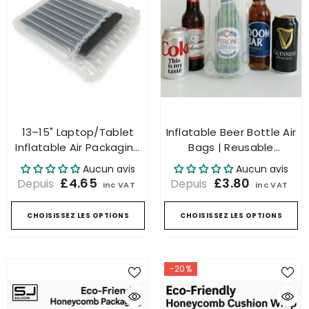
13–15" Laptop/Tablet
Inflatable Beer Bottle Air
Inflatable Air Packaging
Bags | Reusable
– Protective Shockproof
Shockproof Protective
Aucun avis
Aucun avis
Bags
Sleeves
£4.65
£3.80
Depuis
Depuis
inc VAT
inc VAT
CHOISISSEZ LES OPTIONS
CHOISISSEZ LES OPTIONS
-20%