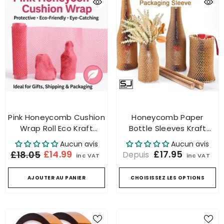
Pink Honeycomb Cushion
Honeycomb Paper
Wrap Roll Eco Kraft
Bottle Sleeves Kraft
Packaging Paper For
Paper Packaging Eco-
Aucun avis
Aucun avis
Gifts & Shipping
Friendly - UK
£14.99
£17.95
£18.05
Depuis
inc VAT
inc VAT
AJOUTER AU PANIER
CHOISISSEZ LES OPTIONS