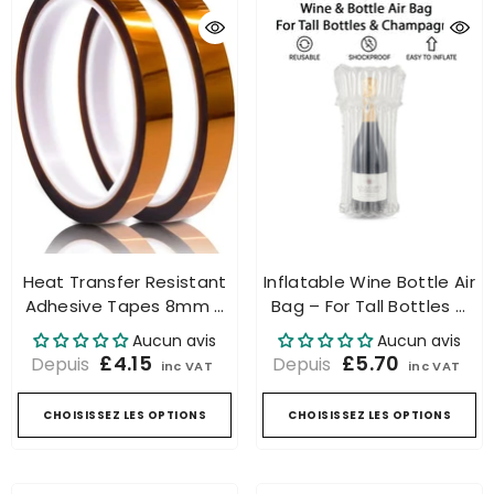
Heat Transfer Resistant
Inflatable Wine Bottle Air
Adhesive Tapes 8mm X
Bag – For Tall Bottles &
33m Polyimide For
Champagne Protective
Aucun avis
Aucun avis
Sublimation Mugs.
Cushion
£4.15
£5.70
Depuis
Depuis
inc VAT
inc VAT
CHOISISSEZ LES OPTIONS
CHOISISSEZ LES OPTIONS