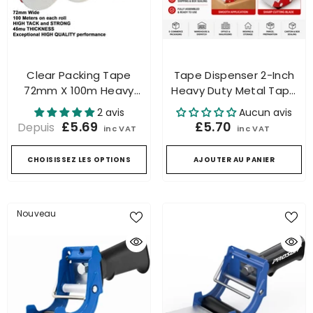
Clear Packing Tape
Tape Dispenser 2-Inch
72mm X 100m Heavy
Heavy Duty Metal Tape
Duty Strong Adhesive
Dispenser For Packaging
2 avis
Aucun avis
Parcel Carton Sealing
And Sealing
£5.69
£5.70
Depuis
inc VAT
inc VAT
CHOISISSEZ LES OPTIONS
AJOUTER AU PANIER
Nouveau