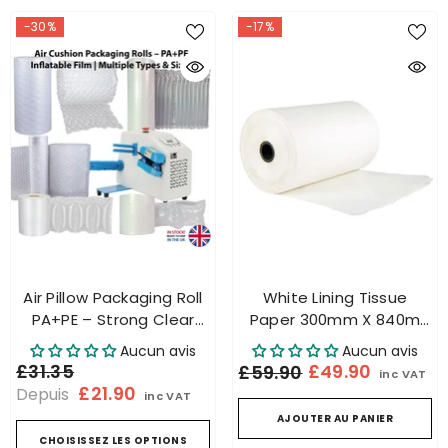
-30%
-17%
Air Pillow Packaging Roll
White Lining Tissue
PA+PE – Strong Clear
Paper 300mm X 840m
Inflatable Film – Various
25gsm For Honeycomb
Aucun avis
Aucun avis
Sizes
Paper Dispenser
£31.35
£49.90
£59.90
inc VAT
£21.90
Depuis
inc VAT
AJOUTER AU PANIER
CHOISISSEZ LES OPTIONS