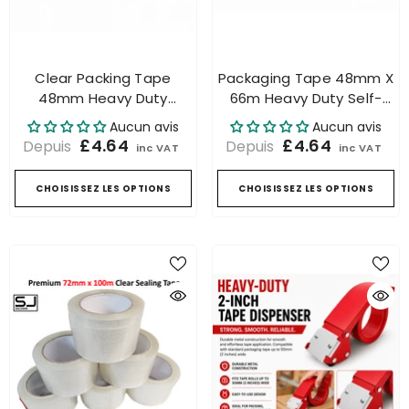
Clear Packing Tape
Packaging Tape 48mm X
48mm Heavy Duty
66m Heavy Duty Self-
Strong Self-Adhesive
Adhesive Tape 45um
Aucun avis
Aucun avis
Parcel Packaging Tape
Strong UK
£4.64
£4.64
Depuis
Depuis
inc VAT
inc VAT
CHOISISSEZ LES OPTIONS
CHOISISSEZ LES OPTIONS
 Air Cushion Machine Air
ging Inflator Sealer Void
Fill + 300m Roll
2 avis
£236.55
inc VAT
PRÉVENEZ-MOI