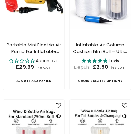
Portable Mini Electric Air
Inflatable Air Column
Pump For Inflatable
Cushion Film Roll – Ultra
Packaging Bags, Wine
Strong Shockproof
Aucun avis
1 avis
Bottle Air Column Bags &
Packing Wrap
£29.99
£2.50
Depuis
inc VAT
inc VAT
Balloons – 22L/min AC
100-240V
AJOUTER AU PANIER
CHOISISSEZ LES OPTIONS